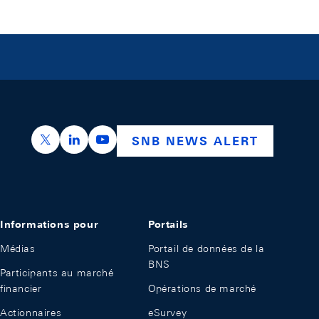
https://x.com/snb_bns
https://ch.linkedin.com/company/swiss-nation
https://www.youtube.com/@swissnation
SNB NEWS ALERT
Informations pour
Portails
Médias
Portail de données de la
BNS
Participants au marché
financier
Opérations de marché
Actionnaires
eSurvey