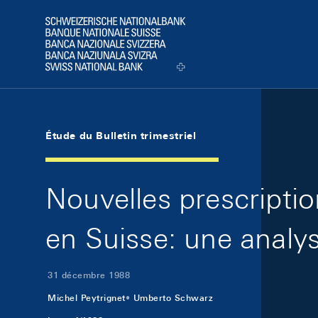
Skip Links Navigation
Header
Logo
Étude du Bulletin trimestriel
Nouvelles prescription
en Suisse: une analy
31 décembre 1988
Michel Peytrignet
Umberto Schwarz