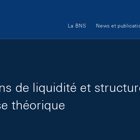
Main Navigation
La BNS
News et publicati
s de liquidité et structur
se théorique