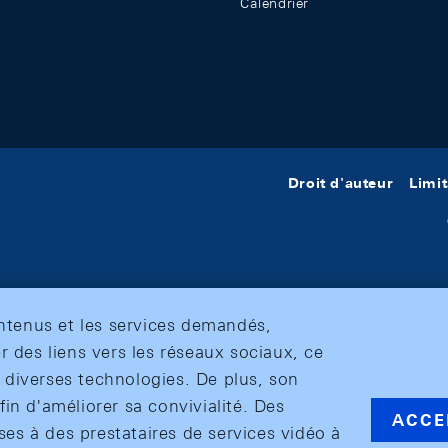
Calendrier
Droit d'auteur
Limit
ontenus et les services demandés,
r des liens vers les réseaux sociaux, ce
et diverses technologies. De plus, son
in d'améliorer sa convivialité. Des
ACCE
s à des prestataires de services vidéo à