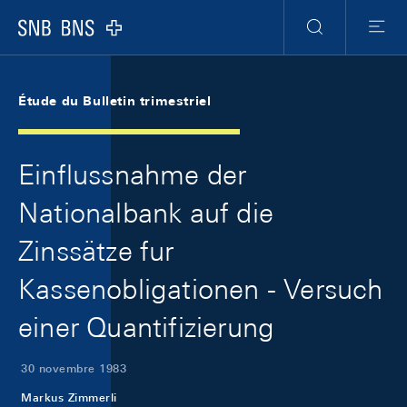
Skip Links Navigation
Header
Meta Navigation
Logo
Recherche
Menu
Étude du Bulletin trimestriel
Einflussnahme der
Nationalbank auf die
Zinssätze fur
Kassenobligationen - Versuch
einer Quantifizierung
30 novembre 1983
Markus Zimmerli