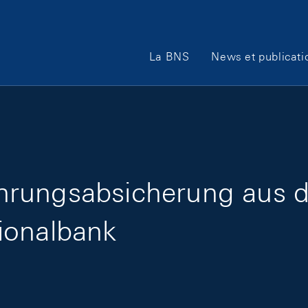
Main Navigation
La BNS
News et publicati
rungsabsicherung aus de
ionalbank