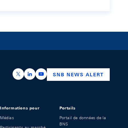
https://x.com/snb_bns
https://ch.linkedin.com/company/swiss-nation
https://www.youtube.com/@swissnation
SNB NEWS ALERT
Informations pour
Portails
Médias
Portail de données de la
BNS
Participants au marché