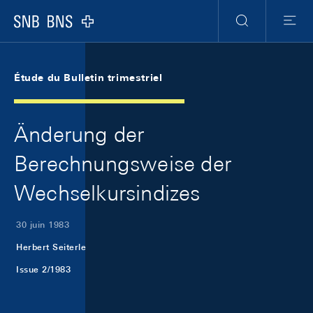
Skip Links Navigation
Header
Meta Navigation
Logo
Recherche
Menu
Étude du Bulletin trimestriel
Änderung der
Berechnungsweise der
Wechselkursindizes
30 juin 1983
Herbert Seiterle
Issue 2/1983