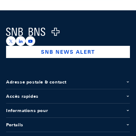
Footer
Logo
https://x.com/snb_bns
https://ch.linkedin.com/company/swiss-national-ba
https://www.youtube.com/@swissnationalbank
SNB NEWS ALERT
Adresse postale & contact
Accès rapides
Informations pour
Portails