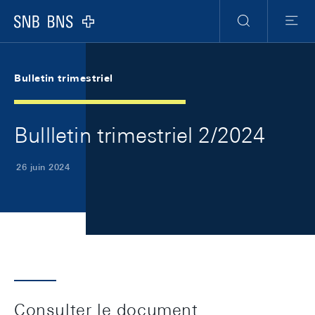
Skip Links Navigation
Header
Meta Navigation
Logo
Recherche
Menu
Bulletin trimestriel
Bullletin trimestriel 2/2024
26 juin 2024
Consulter le document