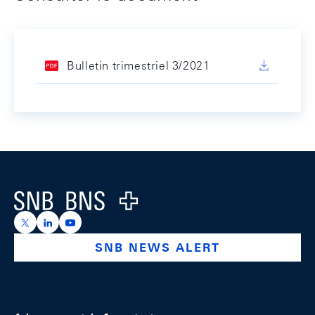
Bulletin trimestriel 3/2021
Footer
Logo
https://x.com/snb_bns
https://ch.linkedin.com/company/swiss-national-ba
https://www.youtube.com/@swissnationalbank
SNB NEWS ALERT