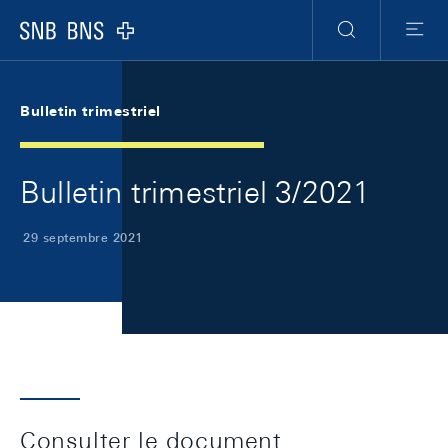
Skip Links Navigation
Header
Meta Navigation
Logo
Recherche
Menu
Bulletin trimestriel
Bulletin trimestriel 3/2021
29 septembre 2021
Consulter le document