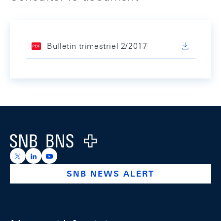
Bulletin trimestriel 2/2017
Footer
Logo
https://x.com/snb_bns
https://ch.linkedin.com/company/swiss-national-ba
https://www.youtube.com/@swissnationalbank
SNB NEWS ALERT