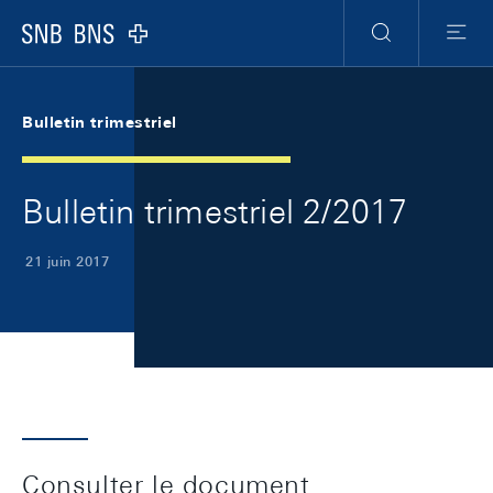
Skip Links Navigation
Header
Meta Navigation
Logo
Recherche
Menu
Bulletin trimestriel
Bulletin trimestriel 2/2017
21 juin 2017
Consulter le document