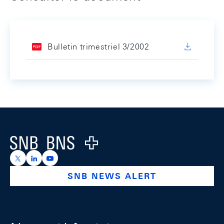
Bulletin trimestriel 3/2002
Footer
Logo
https://x.com/snb_bns
https://ch.linkedin.com/company/swiss-national-ba
https://www.youtube.com/@swissnationalbank
SNB NEWS ALERT