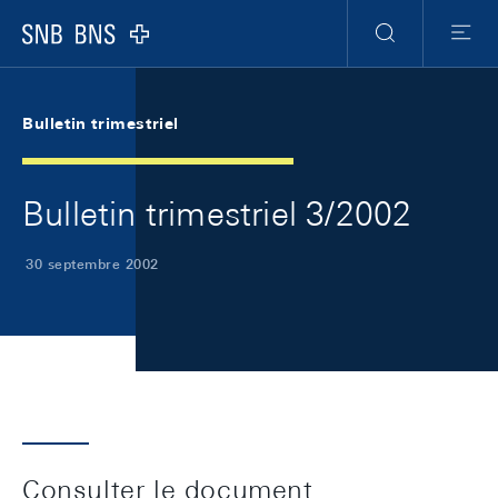
Skip Links Navigation
Header
Meta Navigation
Logo
Recherche
Menu
Bulletin trimestriel
Bulletin trimestriel 3/2002
30 septembre 2002
Consulter le document