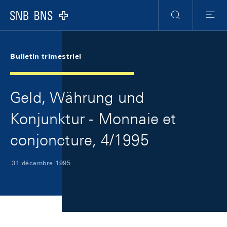
Skip Links Navigation
Header
Meta Navigation
Logo
Recherche
Menu
Bulletin trimestriel
Geld, Währung und
Konjunktur - Monnaie et
conjoncture, 4/1995
31 décembre 1995