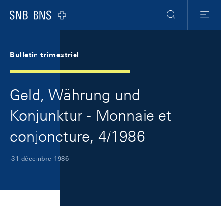
Skip Links Navigation
Header
Meta Navigation
Logo
Recherche
Menu
Bulletin trimestriel
Geld, Währung und
Konjunktur - Monnaie et
conjoncture, 4/1986
31 décembre 1986