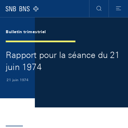
Skip Links Navigation
Header
Meta Navigation
Logo
Recherche
Menu
Bulletin trimestriel
Rapport pour la séance du 21
juin 1974
21 juin 1974