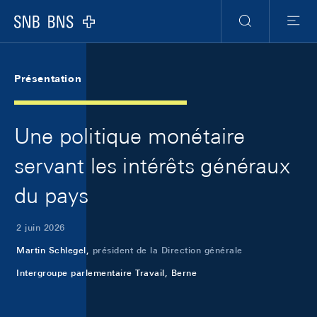
Skip Links Navigation
Header
Meta Navigation
Logo
Recherche
Menu
Présentation
Une politique monétaire
servant les intérêts généraux
du pays
2 juin 2026
Martin Schlegel,
président de la Direction générale
Intergroupe parlementaire Travail, Berne