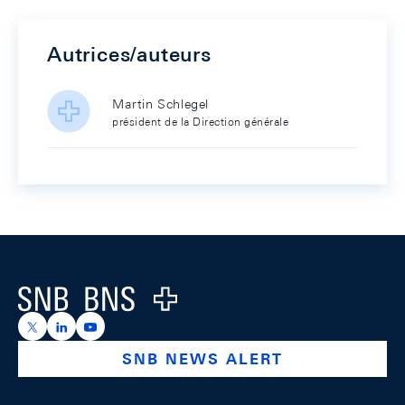
Autrices/auteurs
Martin Schlegel
président de la Direction générale
Footer
Logo
https://x.com/snb_bns
https://ch.linkedin.com/company/swiss-national-ba
https://www.youtube.com/@swissnationalbank
SNB NEWS ALERT