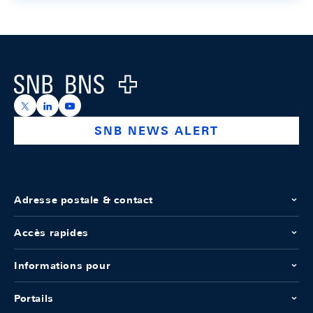
Footer
Logo
https://x.com/snb_bns
https://ch.linkedin.com/company/swiss-national-ba
https://www.youtube.com/@swissnationalbank
SNB NEWS ALERT
Adresse postale & contact
Accès rapides
Informations pour
Portails