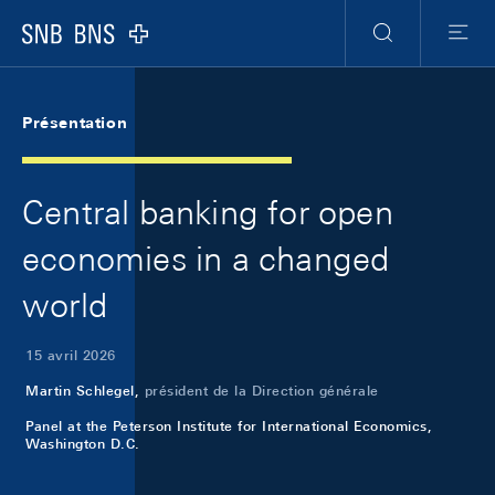
Skip Links Navigation
Header
Meta Navigation
Logo
Recherche
Menu
Présentation
Central banking for open
economies in a changed
world
15 avril 2026
Martin Schlegel,
président de la Direction générale
Panel at the Peterson Institute for International Economics,
Washington D.C.