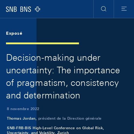
Skip Links Navigation
Header
Meta Navigation
Logo
Recherche
Menu
Exposé
Decision-making under
uncertainty: The importance
of pragmatism, consistency
and determination
8 novembre 2022
Thomas Jordan,
président de la Direction générale
SNB-FRB-BIS High-Level Conference on Global Risk,
Uncertainty, and Volatility, Zurich