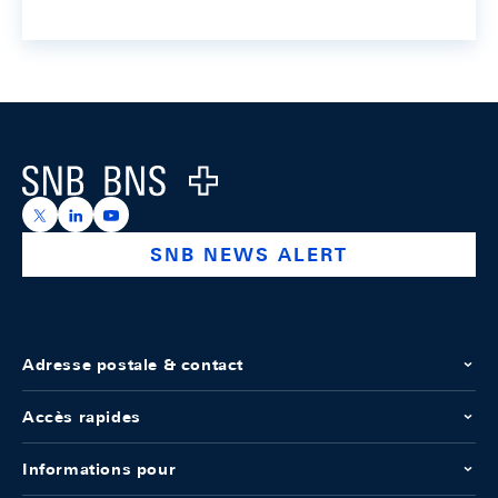
Footer
Logo
https://x.com/snb_bns
https://ch.linkedin.com/company/swiss-national-ba
https://www.youtube.com/@swissnationalbank
SNB NEWS ALERT
Adresse postale & contact
Accès rapides
Informations pour