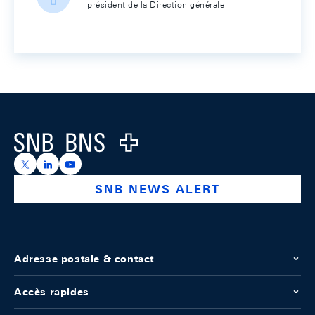
président de la Direction générale
Footer
Logo
https://x.com/snb_bns
https://ch.linkedin.com/company/swiss-national-ba
https://www.youtube.com/@swissnationalbank
SNB NEWS ALERT
Adresse postale & contact
Accès rapides