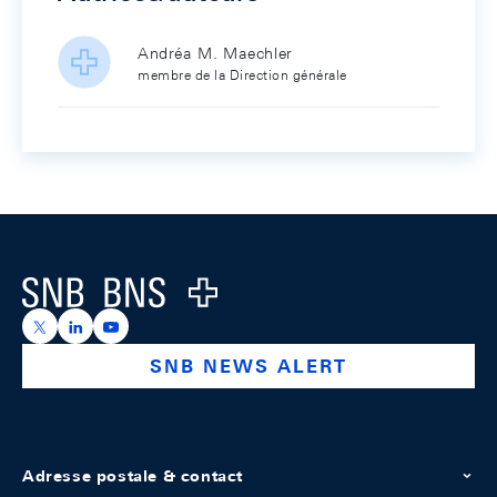
Andréa M. Maechler
membre de la Direction générale
Footer
Logo
https://x.com/snb_bns
https://ch.linkedin.com/company/swiss-national-ba
https://www.youtube.com/@swissnationalbank
SNB NEWS ALERT
Adresse postale & contact