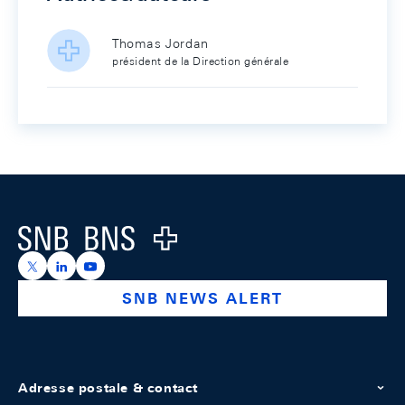
Thomas Jordan
président de la Direction générale
Footer
Logo
https://x.com/snb_bns
https://ch.linkedin.com/company/swiss-national-ba
https://www.youtube.com/@swissnationalbank
SNB NEWS ALERT
Adresse postale & contact