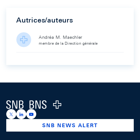
Autrices/auteurs
Andréa M. Maechler
membre de la Direction générale
Footer
Logo
https://x.com/snb_bns
https://ch.linkedin.com/company/swiss-national-ba
https://www.youtube.com/@swissnationalbank
SNB NEWS ALERT