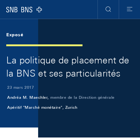
Skip Links Navigation
Header
Meta Navigation
Logo
Recherche
Menu
Exposé
La politique de placement de
la BNS et ses particularités
23 mars 2017
Andréa M. Maechler,
membre de la Direction générale
Apéritif "Marché monétaire", Zurich