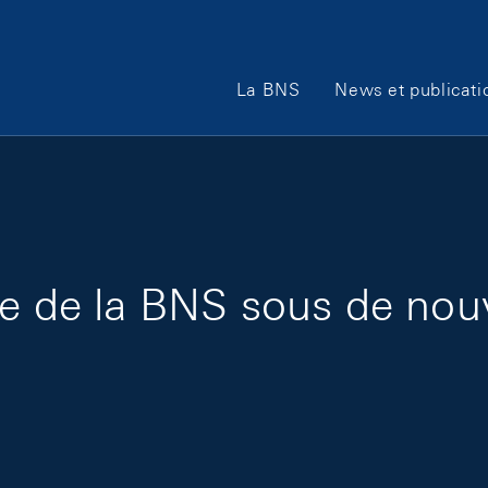
Main Navigation
La BNS
News et publicati
re de la BNS sous de no