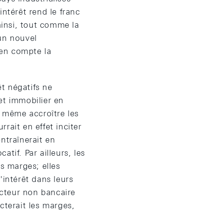
intérêt rend le franc
ainsi, tout comme la
un nouvel
 en compte la
t négatifs ne
et immobilier en
t même accroître les
rrait en effet inciter
ntraînerait en
tif. Par ailleurs, les
rs marges; elles
'intérêt dans leurs
ecteur non bancaire
cterait les marges,