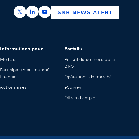
https://x.com/snb_bns
https://ch.linkedin.com/company/swiss-nation
https://www.youtube.com/@swissnation
SNB NEWS ALERT
Informations pour
Portails
Médias
Portail de données de la
BNS
Participants au marché
financier
Opérations de marché
Actionnaires
eSurvey
Offres d'emploi