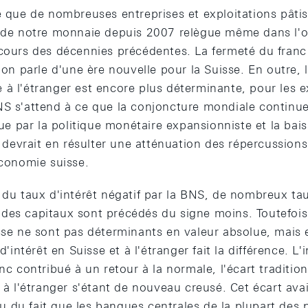
e que de nombreuses entreprises et exploitations pâtis
n de notre monnaie depuis 2007 relègue même dans l'
cours des décennies précédentes. La fermeté du franc n
'on parle d'une ère nouvelle pour la Suisse. En outre, l
à l'étranger est encore plus déterminante, pour les e
NS s'attend à ce que la conjoncture mondiale continue
 par la politique monétaire expansionniste et la bais
Il devrait en résulter une atténuation des répercussion
économie suisse.
 du taux d'intérêt négatif par la BNS, de nombreux tau
des capitaux sont précédés du signe moins. Toutefois, 
sse ne sont pas déterminants en valeur absolue, mais e
 d'intérêt en Suisse et à l'étranger fait la différence. L
nc contribué à un retour à la normale, l'écart tradition
t à l'étranger s'étant de nouveau creusé. Cet écart ava
du fait que les banques centrales de la plupart des p