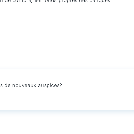
fin de compte, les fonds propres des banques.
us de nouveaux auspices?