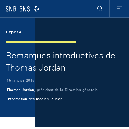
Skip Links Navigation
Header
Meta Navigation
Logo
Recherche
Menu
Exposé
Remarques introductives de
Thomas Jordan
15 janvier 2015
Thomas Jordan,
président de la Direction générale
Information des médias, Zurich