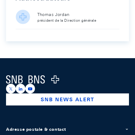
Thomas Jordan
président de la Direction générale
Footer
Logo
https://x.com/snb_bns
https://ch.linkedin.com/company/swiss-national-ba
https://www.youtube.com/@swissnationalbank
SNB NEWS ALERT
Adresse postale & contact