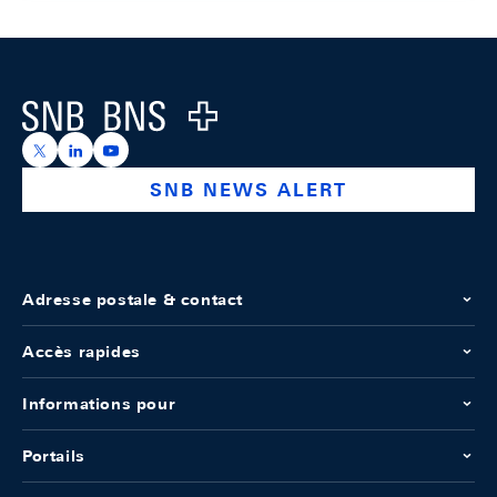
Footer
Logo
https://x.com/snb_bns
https://ch.linkedin.com/company/swiss-national-ba
https://www.youtube.com/@swissnationalbank
SNB NEWS ALERT
Adresse postale & contact
Accès rapides
Informations pour
Portails