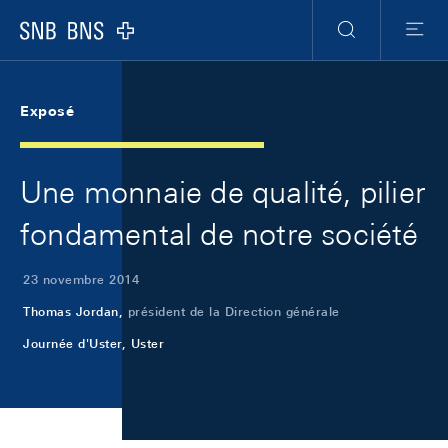
Skip Links Navigation
Header
Meta Navigation
Logo
Recherche
Menu
Exposé
Une monnaie de qualité, pilier
fondamental de notre société
23 novembre 2014
Thomas Jordan,
président de la Direction générale
Journée d'Uster, Uster