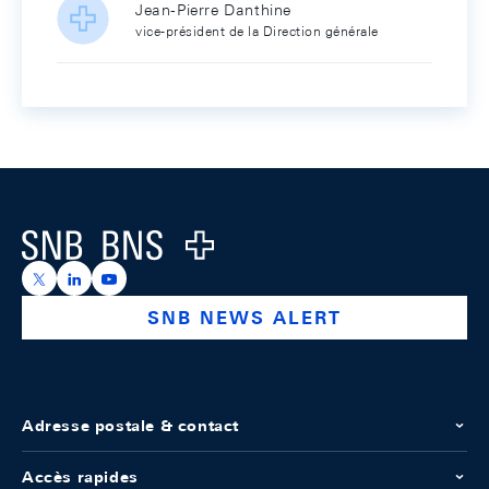
Jean-Pierre Danthine
vice-président de la Direction générale
Footer
Logo
https://x.com/snb_bns
https://ch.linkedin.com/company/swiss-national-ba
https://www.youtube.com/@swissnationalbank
SNB NEWS ALERT
Adresse postale & contact
Accès rapides