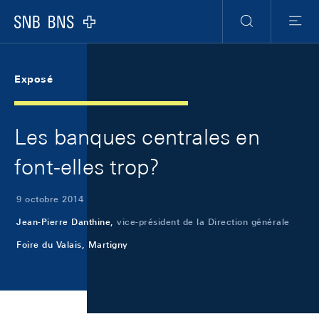
Skip Links Navigation
Header
Meta Navigation
Logo
Recherche
Menu
Exposé
Les banques centrales en
font-elles trop?
9 octobre 2014
Jean-Pierre Danthine,
vice-président de la Direction générale
Foire du Valais, Martigny