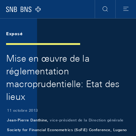
Skip Links Navigation
Header
Meta Navigation
Logo
Recherche
Menu
Exposé
Mise en œuvre de la
réglementation
macroprudentielle: Etat des
lieux
11 octobre 2013
Jean-Pierre Danthine,
vice-président de la Direction générale
Society for Financial Econometrics (SoFiE) Conference, Lugano