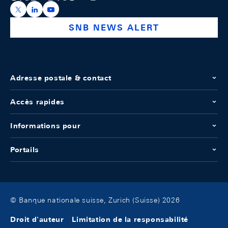
https://x.com/snb_bns
https://ch.linkedin.com/company/swiss-national-ba
https://www.youtube.com/@swissnationalbank
SNB NEWS ALERT
Adresse postale & contact
Accès rapides
Informations pour
Portails
© Banque nationale suisse, Zurich (Suisse) 2026
Droit d'auteur
Limitation de la responsabilité