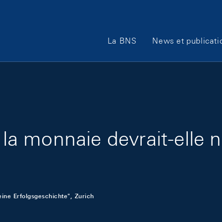
Main Navigation
La BNS
News et publicati
e la monnaie devrait-elle 
eine Erfolgsgeschichte", Zurich