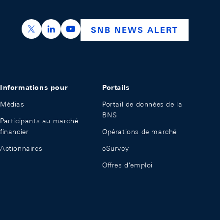
https://x.com/snb_bns
https://ch.linkedin.com/company/swiss-nation
https://www.youtube.com/@swissnation
SNB NEWS ALERT
Informations pour
Portails
Médias
Portail de données de la
BNS
Participants au marché
financier
Opérations de marché
Actionnaires
eSurvey
Offres d'emploi