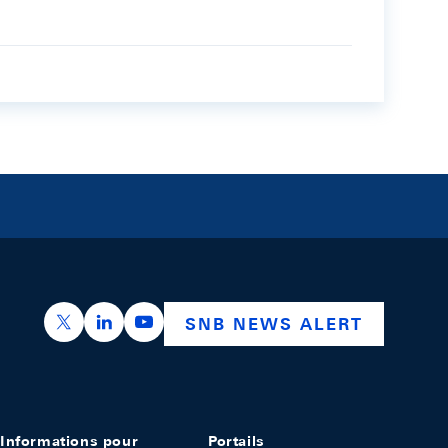
https://x.com/snb_bns
https://ch.linkedin.com/company/swiss-nation
https://www.youtube.com/@swissnation
SNB NEWS ALERT
Informations pour
Portails