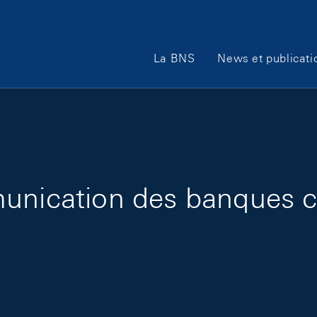
Main Navigation
La BNS
News et publicati
unication des banques ce