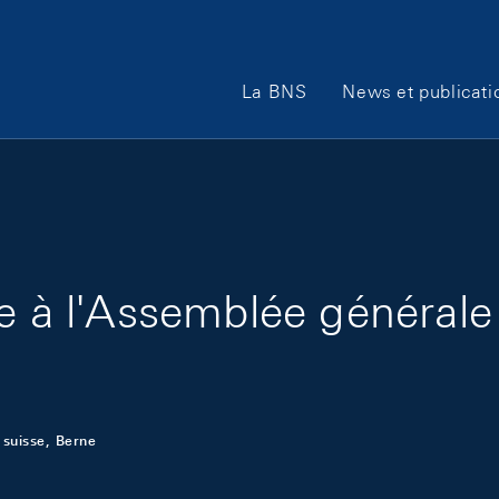
Main Navigation
La BNS
News et publicati
re à l'Assemblée générale
 suisse, Berne