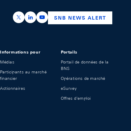
https://x.com/snb_bns
https://ch.linkedin.com/company/swiss-nation
https://www.youtube.com/@swissnation
SNB NEWS ALERT
Informations pour
Portails
Médias
Portail de données de la
BNS
Participants au marché
financier
Opérations de marché
Actionnaires
eSurvey
Offres d'emploi