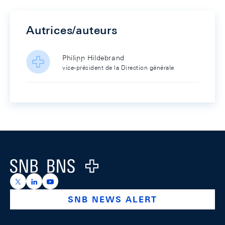
Autrices/auteurs
Philipp Hildebrand
vice-président de la Direction générale
Footer
Logo
https://x.com/snb_bns
https://ch.linkedin.com/company/swiss-national-ba
https://www.youtube.com/@swissnationalbank
SNB NEWS ALERT