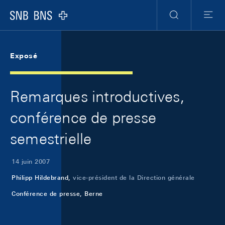
Skip Links Navigation
Header
Meta Navigation
Logo
Recherche
Menu
Exposé
Remarques introductives,
conférence de presse
semestrielle
14 juin 2007
Philipp Hildebrand,
vice-président de la Direction générale
Conférence de presse, Berne