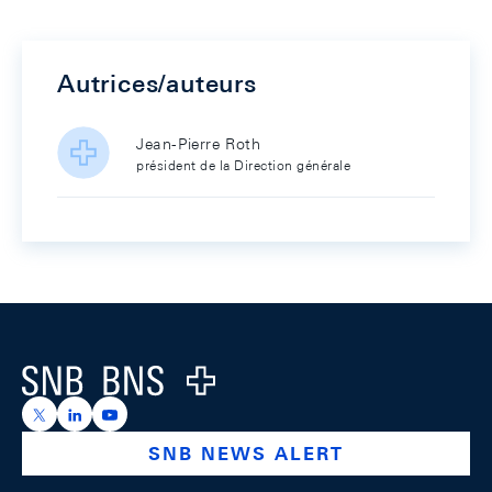
Autrices/auteurs
Jean-Pierre Roth
président de la Direction générale
Footer
Logo
https://x.com/snb_bns
https://ch.linkedin.com/company/swiss-national-ba
https://www.youtube.com/@swissnationalbank
SNB NEWS ALERT