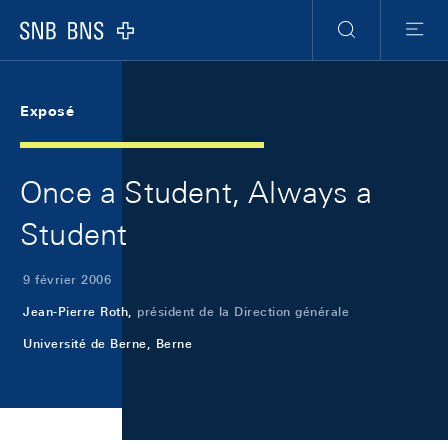
Skip Links Navigation
Header
Meta Navigation
Logo
Recherche
Menu
Exposé
Once a Student, Always a
Student
9 février 2006
Jean-Pierre Roth,
président de la Direction générale
Université de Berne, Berne