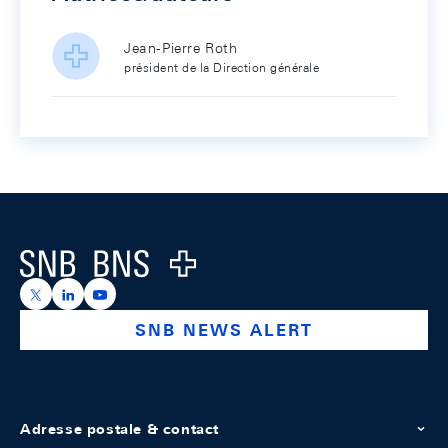
Jean-Pierre Roth
président de la Direction générale
Footer
Logo
https://x.com/snb_bns
https://ch.linkedin.com/company/swiss-national-ba
https://www.youtube.com/@swissnationalbank
SNB NEWS ALERT
Adresse postale & contact