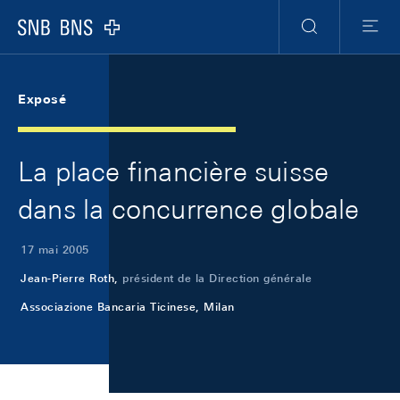
Skip Links Navigation
Header
Meta Navigation
Logo
Recherche
Menu
Exposé
La place financière suisse
dans la concurrence globale
17 mai 2005
Jean-Pierre Roth,
président de la Direction générale
Associazione Bancaria Ticinese, Milan