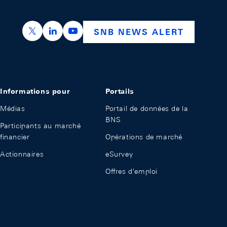
https://x.com/snb_bns
https://ch.linkedin.com/company/swiss-nation
https://www.youtube.com/@swissnation
SNB NEWS ALERT
Informations pour
Portails
Médias
Portail de données de la
BNS
Participants au marché
financier
Opérations de marché
Actionnaires
eSurvey
Offres d'emploi