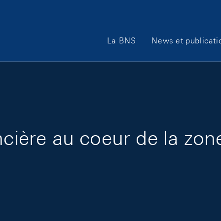
Main Navigation
La BNS
News et publicati
ncière au coeur de la zon