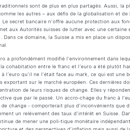
aditionnels sont de plus en plus partagés. Aussi, la p
 comme les autres – aux défis de la globalisation et de 
e. Le secret bancaire n’offre aucune protection aux fon
et aux Autorités suisses de lutter avec une certaine ef
. Dans ce domaine, la Suisse a mis en place un disposi
nal.
euro a profondément modifié l’environnement dans leq
la cohabitation entre le franc et l’euro a été plutôt ha
e à l’euro qu’il ne l’était face au mark, ce qui est une
ses exportant sur le marché européen. Ces dernières d
entration de leurs risques de change. Elles y réponden
ctive que par le passé. Un accro-chage du franc à l’eu
s de change - comporterait plus d’inconvénients que d
lement un relèvement des taux d’intérêt en Suisse. Dan
ntinue de mener une poli-tique monétaire indépendan
ncture et des perspectives d’inflation mais aussi de la