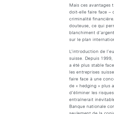
Mais ces avantages tr
doit-elle faire face –
criminalité financièr
douteuse, ce qui perm
blanchiment d’argent
sur le plan internatio
L’introduction de l’
suisse. Depuis 1999, 
a été plus stable fac
les entreprises suis
faire face à une conc
de « hedging » plus a
d’éliminer les risque
entraînerait inévitab
Banque nationale co
seulement de la conjo