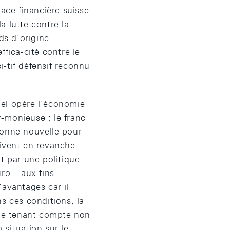
lace financière suisse
la lutte contre la
ds d’origine
fica-cité contre le
-tif défensif reconnu
uel opère l’économie
r-monieuse ; le franc
 bonne nouvelle pour
oivent en revanche
t par une politique
ro – aux fins
’avantages car il
s ces conditions, la
te tenant compte non
 situation sur le