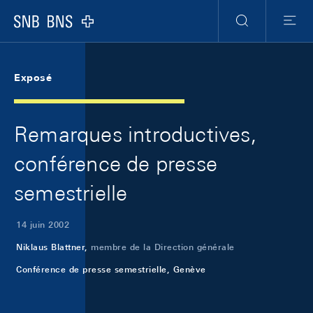
Skip Links Navigation
Header
Meta Navigation
Logo
Recherche
Menu
Exposé
Remarques introductives,
conférence de presse
semestrielle
14 juin 2002
Niklaus Blattner,
membre de la Direction générale
Conférence de presse semestrielle, Genève