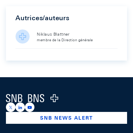
Autrices/auteurs
Niklaus Blattner
membre de la Direction générale
Footer
Logo
https://x.com/snb_bns
https://ch.linkedin.com/company/swiss-national-ba
https://www.youtube.com/@swissnationalbank
SNB NEWS ALERT