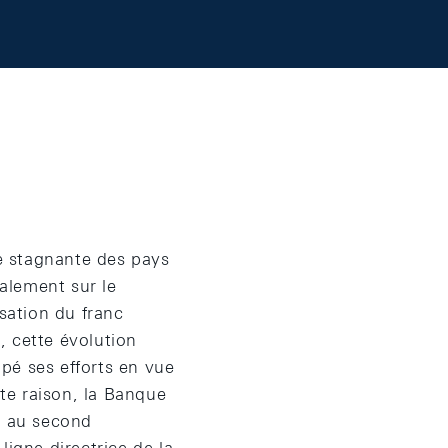
e stagnante des pays
galement sur le
isation du franc
e, cette évolution
apé ses efforts en vue
tte raison, la Banque
s au second