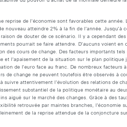
stabilité du pouvoir d'achat de la monnaie demeure la 
ne reprise de l'économie sont favorables cette année. 
e nouveau atteindre 2% à la fin de l'année. Jusqu'à c
raison de douter de ce scénario. Il y a cependant des r
ements pourrait se faire attendre. D'aucuns voient en 
ion des cours de change. Des facteurs importants tels
se et l'apaisement de la situation sur le plan politique
sation de l'euro face au franc. De nombreux facteurs à 
s de change ne peuvent toutefois être observés à co
à suivre attentivement l'évolution des relations de cha
lissement substantiel de la politique monétaire au de
ins aiguë sur le marché des changes. Grâce à des taux
flexibilité retrouvée par maintes branches, l'économie 
leinement de la reprise attendue de la conjoncture sur