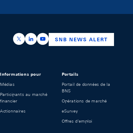
https://x.com/snb_bns
https://ch.linkedin.com/company/swiss-nation
https://www.youtube.com/@swissnation
SNB NEWS ALERT
Informations pour
Portails
Médias
Portail de données de la
BNS
Participants au marché
financier
Opérations de marché
Actionnaires
eSurvey
Offres d'emploi