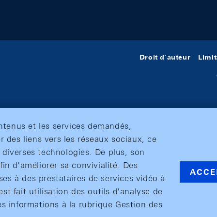
Droit d'auteur
Limit
ontenus et les services demandés,
r des liens vers les réseaux sociaux, ce
et diverses technologies. De plus, son
in d'améliorer sa convivialité. Des
ACCE
s à des prestataires de services vidéo à
est fait utilisation des outils d'analyse de
es informations à la rubrique Gestion des