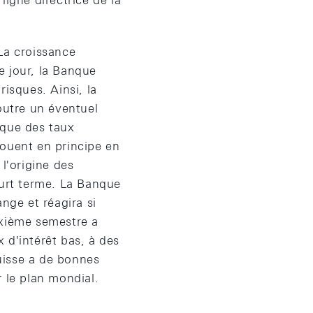
ligne directrice de la
La croissance
e jour, la Banque
isques. Ainsi, la
outre un éventuel
 que des taux
 jouent en principe en
l'origine des
urt terme. La Banque
nge et réagira si
uxième semestre a
 d'intérêt bas, à des
suisse a de bonnes
 le plan mondial.