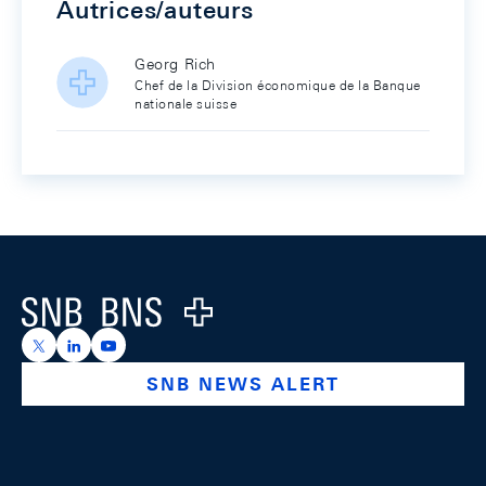
Autrices/auteurs
Georg Rich
Chef de la Division économique de la Banque
nationale suisse
Footer
Logo
https://x.com/snb_bns
https://ch.linkedin.com/company/swiss-national-ba
https://www.youtube.com/@swissnationalbank
SNB NEWS ALERT