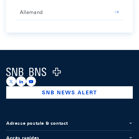
Allemand
Footer
Logo
https://x.com/snb_bns
https://ch.linkedin.com/company/swiss-national-ba
https://www.youtube.com/@swissnationalbank
SNB NEWS ALERT
Adresse postale & contact
Accès rapides