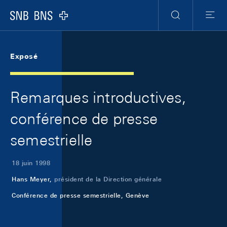
Skip Links Navigation
Header
Meta Navigation
Logo
Recherche
Menu
Exposé
Remarques introductives,
conférence de presse
semestrielle
18 juin 1998
Hans Meyer,
président de la Direction générale
Conférence de presse semestrielle, Genève