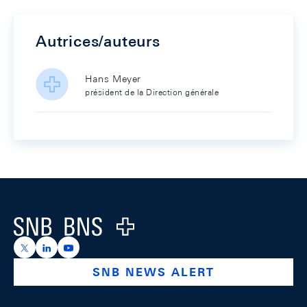
Autrices/auteurs
Hans Meyer
président de la Direction générale
Footer
Logo
https://x.com/snb_bns
https://ch.linkedin.com/company/swiss-national-ba
https://www.youtube.com/@swissnationalbank
SNB NEWS ALERT