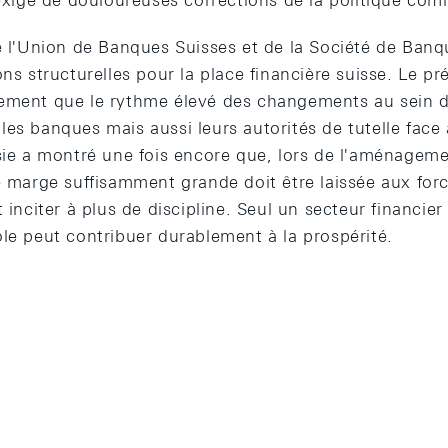
 exigé de douloureuses corrections de la politique com
e l'Union de Banques Suisses et de la Société de Banqu
ons structurelles pour la place financière suisse. Le p
ement que le rythme élevé des changements au sein du
es banques mais aussi leurs autorités de tutelle face 
Asie a montré une fois encore que, lors de l'aménagem
ne marge suffisamment grande doit être laissée aux for
 inciter à plus de discipline. Seul un secteur financier
le peut contribuer durablement à la prospérité.