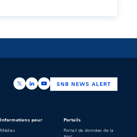
https://x.com/snb_bns
https://ch.linkedin.com/company/swiss-nation
https://www.youtube.com/@swissnation
SNB NEWS ALERT
Informations pour
Portails
Médias
Portail de données de la