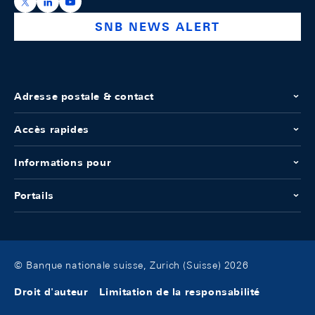
https://x.com/snb_bns
https://ch.linkedin.com/company/swiss-national-ba
https://www.youtube.com/@swissnationalbank
SNB NEWS ALERT
Adresse postale & contact
Accès rapides
Informations pour
Portails
© Banque nationale suisse, Zurich (Suisse) 2026
Droit d'auteur
Limitation de la responsabilité