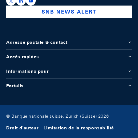
https://x.com/snb_bns
https://ch.linkedin.com/company/swiss-national-ba
https://www.youtube.com/@swissnationalbank
SNB NEWS ALERT
Adresse postale & contact
Accès rapides
Informations pour
Portails
© Banque nationale suisse, Zurich (Suisse) 2026
Droit d'auteur
Limitation de la responsabilité