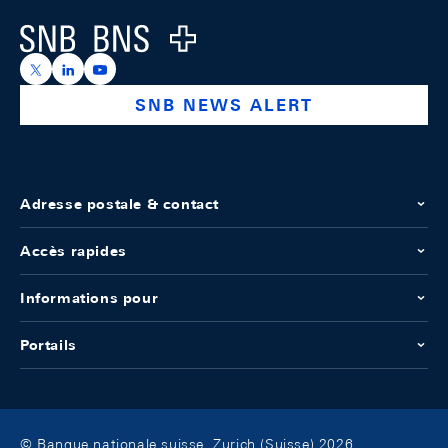
Logo
https://x.com/snb_bns
https://ch.linkedin.com/company/swiss-national-ba
https://www.youtube.com/@swissnationalbank
SNB NEWS ALERT
Adresse postale & contact
Accès rapides
Informations pour
Portails
© Banque nationale suisse, Zurich (Suisse) 2026