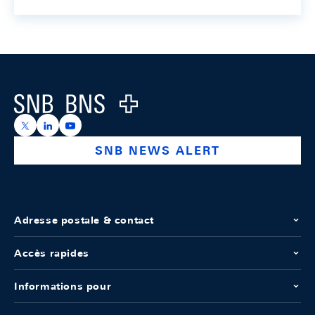
Footer
Logo
https://x.com/snb_bns
https://ch.linkedin.com/company/swiss-national-ba
https://www.youtube.com/@swissnationalbank
SNB NEWS ALERT
Adresse postale & contact
Accès rapides
Informations pour