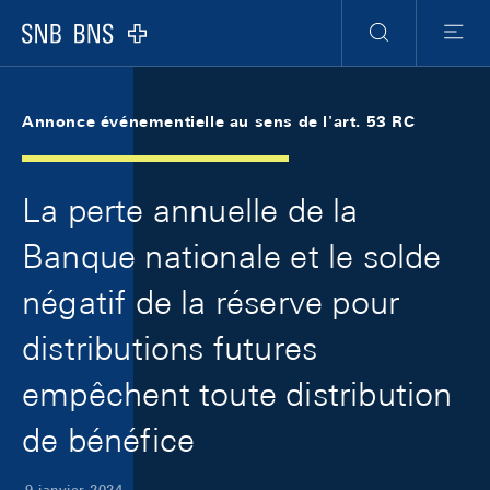
Skip Links Navigation
Header
Meta Navigation
Logo
Recherche
Menu
Annonce événementielle au sens de l'art. 53 RC
La perte annuelle de la
Banque nationale et le solde
négatif de la réserve pour
distributions futures
empêchent toute distribution
de bénéfice
9 janvier 2024