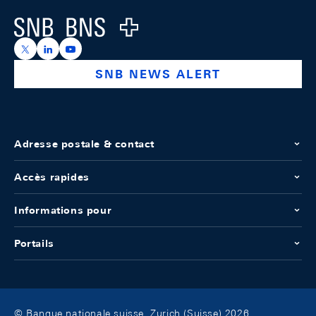
Logo
https://x.com/snb_bns
https://ch.linkedin.com/company/swiss-national-ba
https://www.youtube.com/@swissnationalbank
SNB NEWS ALERT
Adresse postale & contact
Accès rapides
Informations pour
Portails
© Banque nationale suisse, Zurich (Suisse) 2026