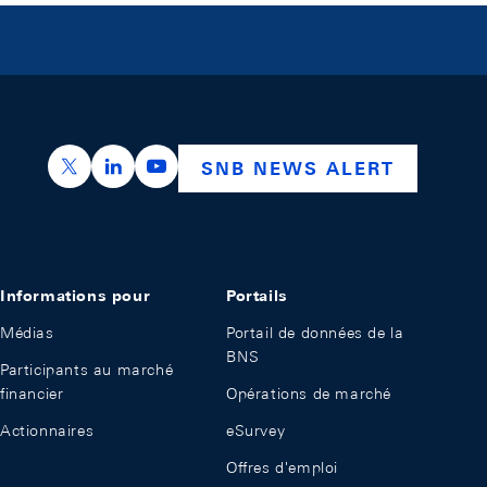
https://x.com/snb_bns
https://ch.linkedin.com/company/swiss-nation
https://www.youtube.com/@swissnation
SNB NEWS ALERT
Informations pour
Portails
Médias
Portail de données de la
BNS
Participants au marché
financier
Opérations de marché
Actionnaires
eSurvey
Offres d'emploi