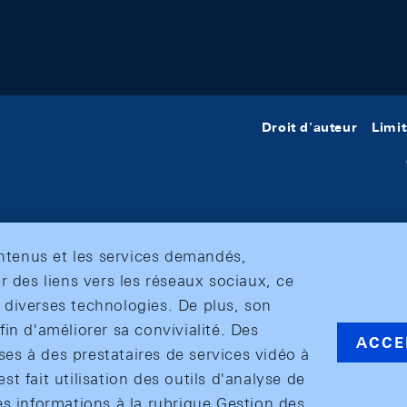
Droit d'auteur
Limit
ontenus et les services demandés,
r des liens vers les réseaux sociaux, ce
et diverses technologies. De plus, son
in d'améliorer sa convivialité. Des
ACCE
s à des prestataires de services vidéo à
est fait utilisation des outils d'analyse de
es informations à la rubrique Gestion des