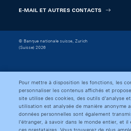
E-MAIL ET AUTRES CONTACTS
© Banque nationale suisse, Zurich
(Suisse) 2026
Pour mettre à disposition les fonctions, les c
personnaliser les contenus affichés et propose
site utilise des cookies, des outils d'analyse 
utilisation est analysée de manière anonyme af
données personnelles sont également transmise
l'étranger, à savoir dans le monde entier, et il 
ces prestataires. Vous trouverez de plus ampl