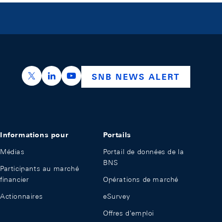
https://x.com/snb_bns
https://ch.linkedin.com/company/swiss-nation
https://www.youtube.com/@swissnation
SNB NEWS ALERT
Informations pour
Portails
Médias
Portail de données de la
BNS
Participants au marché
financier
Opérations de marché
Actionnaires
eSurvey
Offres d'emploi