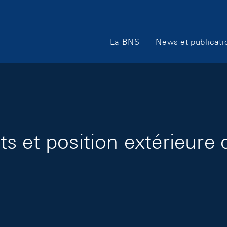
Main Navigation
La BNS
News et publicati
 et position extérieure d