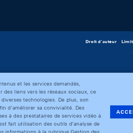
Droit d'auteur
Limit
ontenus et les services demandés,
r des liens vers les réseaux sociaux, ce
et diverses technologies. De plus, son
in d'améliorer sa convivialité. Des
ACCE
s à des prestataires de services vidéo à
est fait utilisation des outils d'analyse de
es informations à la rubrique Gestion des