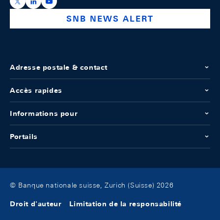
https://x.com/snb_bns
https://ch.linkedin.com/company/swiss-national-ba
https://www.youtube.com/@swissnationalbank
SNB NEWS ALERT
Adresse postale & contact
Accès rapides
Informations pour
Portails
© Banque nationale suisse, Zurich (Suisse) 2026
Droit d'auteur
Limitation de la responsabilité