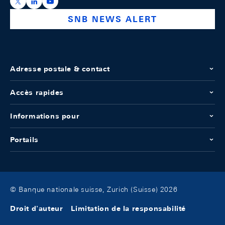
https://x.com/snb_bns
https://ch.linkedin.com/company/swiss-national-ba
https://www.youtube.com/@swissnationalbank
SNB NEWS ALERT
Adresse postale & contact
Accès rapides
Informations pour
Portails
© Banque nationale suisse, Zurich (Suisse) 2026
Droit d'auteur
Limitation de la responsabilité