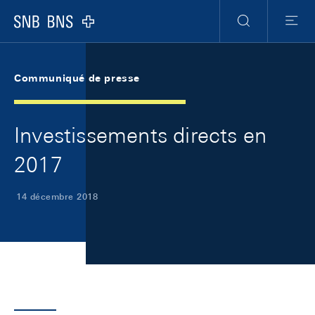
Skip Links Navigation
Header
Meta Navigation
Logo
Recherche
Menu
Communiqué de presse
Investissements directs en
2017
14 décembre 2018