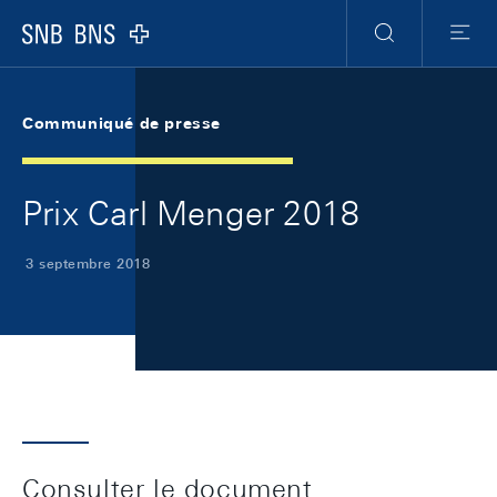
Skip Links Navigation
Header
Meta Navigation
Logo
Recherche
Menu
Communiqué de presse
Prix Carl Menger 2018
3 septembre 2018
Consulter le document