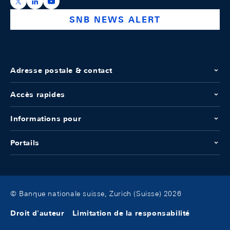
https://x.com/snb_bns
https://ch.linkedin.com/company/swiss-national-ba
https://www.youtube.com/@swissnationalbank
SNB NEWS ALERT
Adresse postale & contact
Accès rapides
Informations pour
Portails
© Banque nationale suisse, Zurich (Suisse) 2026
Droit d'auteur
Limitation de la responsabilité