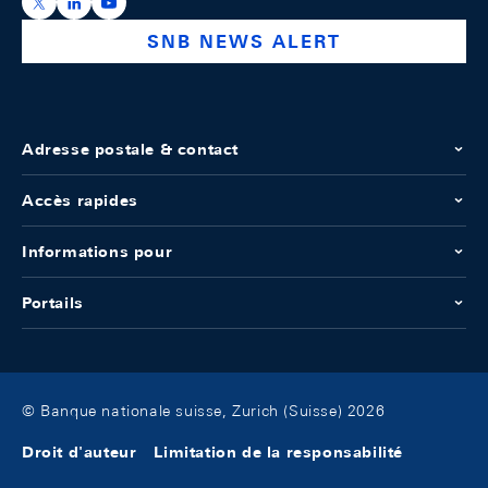
https://x.com/snb_bns
https://ch.linkedin.com/company/swiss-national-ba
https://www.youtube.com/@swissnationalbank
SNB NEWS ALERT
Adresse postale & contact
Accès rapides
Informations pour
Portails
© Banque nationale suisse, Zurich (Suisse) 2026
Droit d'auteur
Limitation de la responsabilité